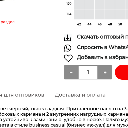
170
164
 раздел
42
44
46
48
50
Скачать оптовый 
Спросить в Whats
Добавить в избра
я для оптовиков
Доставка и оплата
цвет черный, ткань гладкая. Приталенное пальто на 3
оковых кармана и 2 внутренних нагрудных кармана. 
ьто устойчиво к заминанию, удобно в носке. Пальто 
ета в стиле business casual (бизнес кэжуал) для му