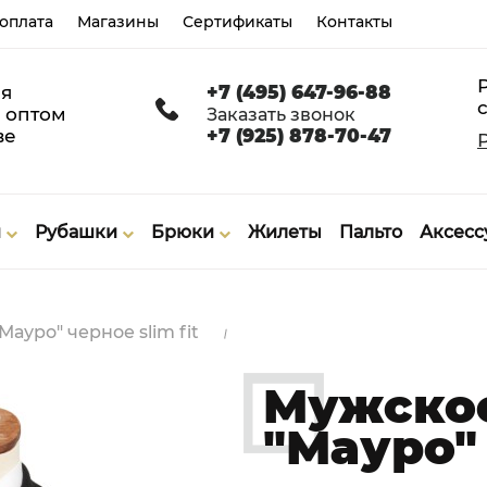
 оплата
Магазины
Сертификаты
Контакты
я
+7 (495) 647-96-88
с
 оптом
Заказать звонок
ве
+7 (925) 878-70-47
и
Рубашки
Брюки
Жилеты
Пальто
Аксес
ауро" черное slim fit
Мужское
"Мауро" 