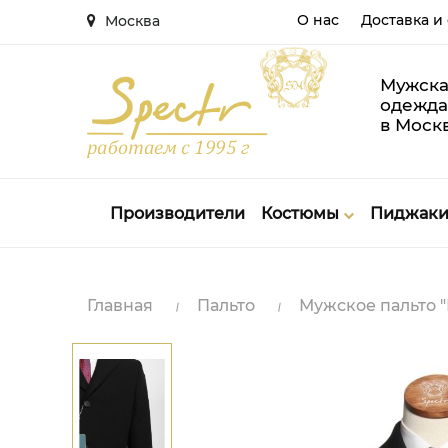
О нас
Доставка и
Москва
Мужска
одежда
в Моск
Производители
Костюмы
Пиджак
Главная
Пальто
Мужское пальто "М