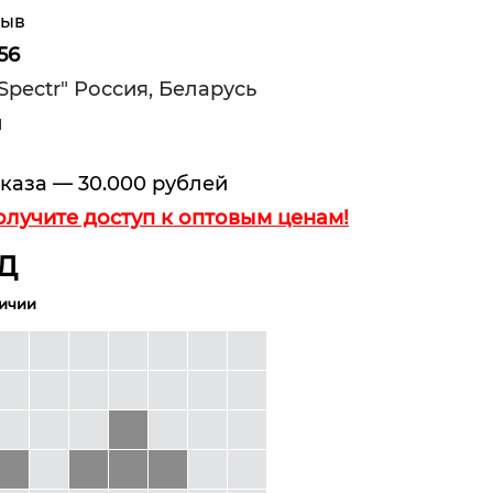
зыв
56
Spectr" Россия, Беларусь
и
каза — 30.000 рублей
олучите доступ к оптовым ценам!
Д
личии