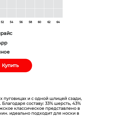
52
54
56
58
60
62
64
прайс
App
нное
Купить
-х пуговицах и с одной шлицей сзади,
Благодаря составу: 33% шерсть, 43%
мужское классическое представлено в
жчин. идеально подходит для носки в