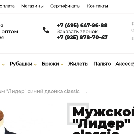
 оплата
Магазины
Сертификаты
Контакты
я
+7 (495) 647-96-88
с
 оптом
Заказать звонок
ве
+7 (925) 878-70-47
и
Рубашки
Брюки
Жилеты
Пальто
Аксес
 "Лидер" синий двойка classic
Мужско
"Лидер"