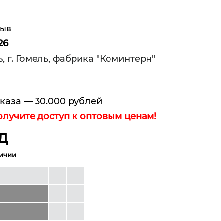
зыв
26
, г. Гомель, фабрика "Коминтерн"
и
каза — 30.000 рублей
олучите доступ к оптовым ценам!
Д
личии