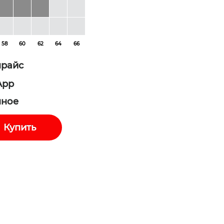
58
60
62
64
66
прайс
App
нное
Купить