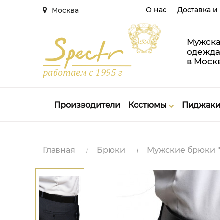
О нас
Доставка и
Москва
Мужска
одежда
в Моск
Производители
Костюмы
Пиджак
Главная
Брюки
Мужские брюки "М