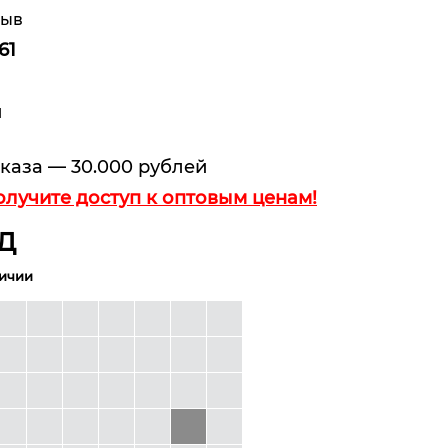
зыв
61
и
каза — 30.000 рублей
олучите доступ к оптовым ценам!
Д
личии