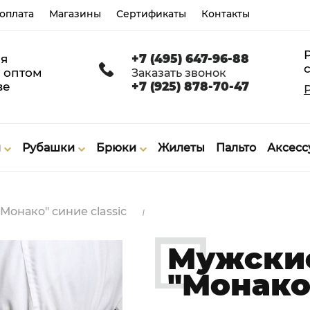
 оплата
Магазины
Сертификаты
Контакты
я
+7 (495) 647-96-88
с
 оптом
Заказать звонок
ве
+7 (925) 878-70-47
и
Рубашки
Брюки
Жилеты
Пальто
Аксес
онако" синие classic
Мужски
"Монако"