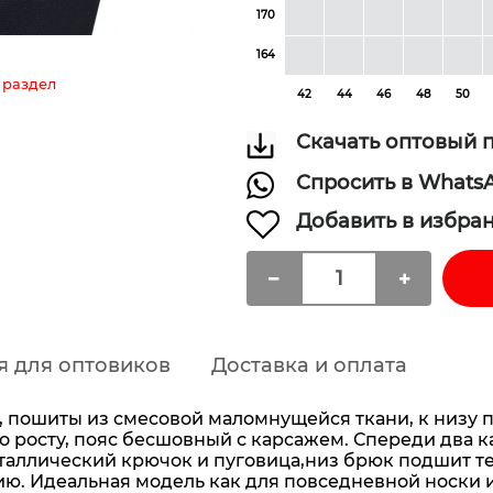
170
164
 раздел
42
44
46
48
50
Скачать оптовый 
Спросить в Whats
Добавить в избра
я для оптовиков
Доставка и оплата
, пошиты из смесовой маломнущейся ткани, к низу 
о росту, пояс бесшовный с карсажем. Спереди два 
таллический крючок и пуговица,низ брюк подшит тес
нию. Идеальная модель как для повседневной носки 