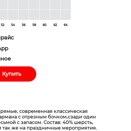
52
54
56
58
60
62
64
прайс
App
нное
Купить
прямые, современная классическая
кармана с отрезным бочком,сзади один
ьмой с запасом. Состав: 40% шерсть,
и так же на праздничные мероприятия.