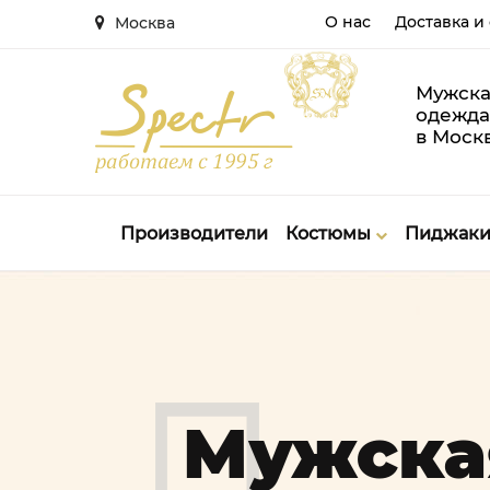
О нас
Доставка и
Москва
Мужска
одежда
в Моск
Производители
Костюмы
Пиджак
Мужска