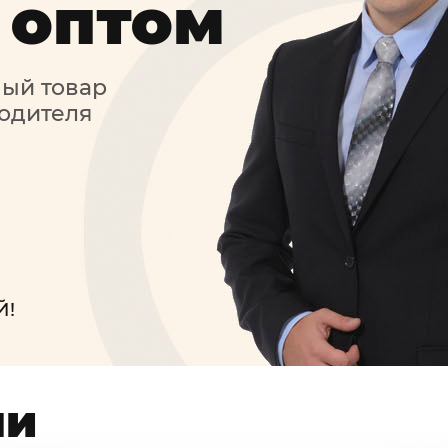
 оптом
ый товар
одителя
Й!
ли