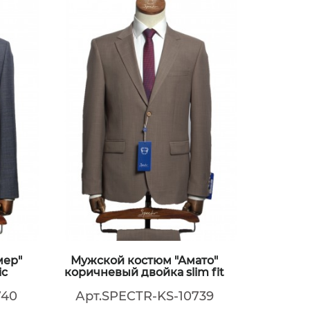
мер"
Мужской костюм "Амато"
Мужско
ic
коричневый двойка slim fit
синий
740
Арт.SPECTR-KS-10739
Арт.S