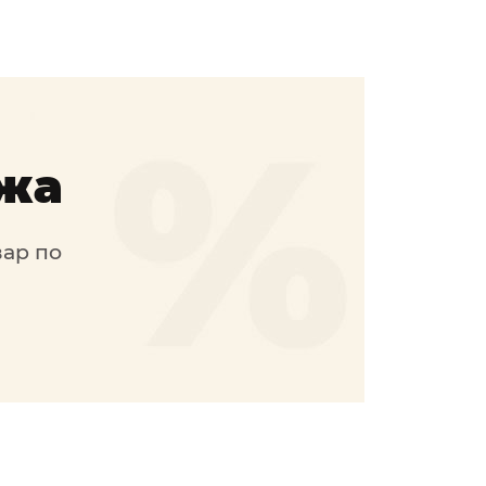
жа
вар по