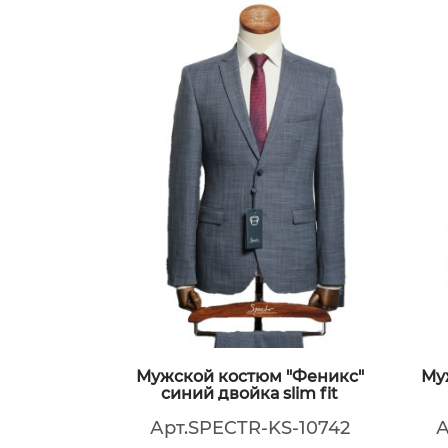
Мужской костюм "Феникс"
Му
синий двойка slim fit
Арт.SPECTR-KS-10742
А